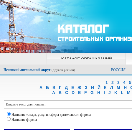
Ненецкий автономный округ
РОССИЯ
(
другой регион
)
1
2
3
4
5
А
Б
В
Г
Д
Е
Ж
З
И
Й
К
Л
М
Н
A
B
C
D
E
F
G
H
I
J
K
L
M
Название товара, услуги, сферы деятельности фирмы
Название фирмы